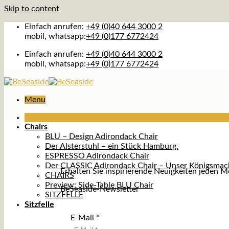
Skip to content
Einfach anrufen:
+49 (0)40 644 3000 2
mobil, whatsapp:
+49 (0)177 6772424
Einfach anrufen:
+49 (0)40 644 3000 2
mobil, whatsapp:
+49 (0)177 6772424
Menu
Chairs
BLU – Design Adirondack Chair
Der Alsterstuhl – ein Stück Hamburg.
ESPRESSO Adirondack Chair
Der CLASSIC Adirondack Chair – Unser Königsmac
Erhalten Sie inspirierende Neuigkeiten jeden 
CHAIRS
Preview: Side-Table BLU Chair
BeSeaside-Newsletter
SITZFELLE
Sitzfelle
E-Mail
*