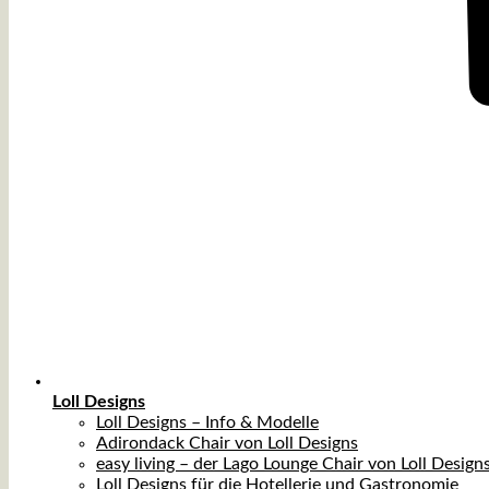
Loll Designs
Loll Designs – Info & Modelle
Adirondack Chair von Loll Designs
easy living – der Lago Lounge Chair von Loll Design
Loll Designs für die Hotellerie und Gastronomie