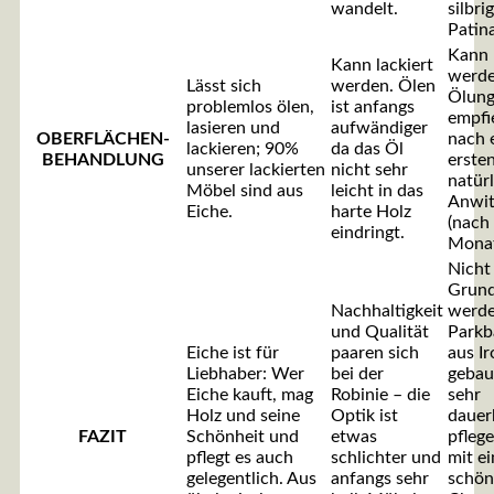
wandelt.
silbri
Patina
Kann 
Kann lackiert
werde
Lässt sich
werden. Ölen
Ölun
problemlos ölen,
ist anfangs
empfie
lasieren und
aufwändiger
OBERFLÄCHEN-
nach 
lackieren; 90%
da das Öl
BEHANDLUNG
erste
unserer lackierten
nicht sehr
natür
Möbel sind aus
leicht in das
Anwit
Eiche.
harte Holz
(nach
eindringt.
Monat
Nicht
Grun
Nachhaltigkeit
werde
und Qualität
Parkb
Eiche ist für
paaren sich
aus I
Liebhaber: Wer
bei der
gebaut
Eiche kauft, mag
Robinie – die
sehr
Holz und seine
Optik ist
dauer
FAZIT
Schönheit und
etwas
pflege
pflegt es auch
schlichter und
mit e
gelegentlich. Aus
anfangs sehr
schö