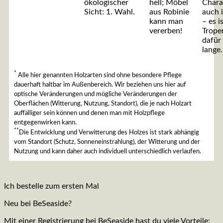
ökologischer
hell; Möbel
Chara
Sicht: 1. Wahl.
aus Robinie
auch 
kann man
– es i
vererben!
Trope
dafür 
lange.
*
Alle hier genannten Holzarten sind ohne besondere Pflege
dauerhaft haltbar im Außenbereich. Wir beziehen uns hier auf
optische Veränderungen und mögliche Veränderungen der
Oberflächen (Witterung, Nutzung, Standort), die je nach Holzart
auffälliger sein können und denen man mit Holzpflege
entgegenwirken kann.
**
Die Entwicklung und Verwitterung des Holzes ist stark abhängig
vom Standort (Schutz, Sonneneinstrahlung), der Witterung und der
Nutzung und kann daher auch individuell unterschiedlich verlaufen.
Ich bestelle zum ersten Mal
Neu bei BeSeaside?
Mit einer Registrierung bei BeSeaside hast du viele Vorteile: