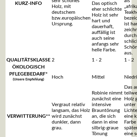
sehr schönes
als
KURZ-INFO
Das optisch
Holz, mit
„afrik
eher schlichte
deutschem
Teakh
Holz ist sehr
bzw.europäischen
bezei
hart und
Ursprung.
ist ha
dauerhaft,
zeichn
auffällig ist
durch
auch seine
schlic
anfangs sehr
Schön
helle Farbe.
aus.
QUALITÄTSKLASSE
2
1 - 2
1 - 2
ÖKOLOGISCH
PFLEGEBEDARF*
Hoch
Mittel
Niedr
(Unsere Empfehlung)
Das a
Robinie nimmt
teilwe
zunächst eine
Holz 
Vergraut relativ
intensive
unter
langsam, das Holz
Brauntönung
Lichte
VERWITTERUNG**
wird zunächst
an, die sich
eine k
dunkler, dann
dann in eine
Farbe
grau.
silbrig-graue
späte
Tönung
eine 