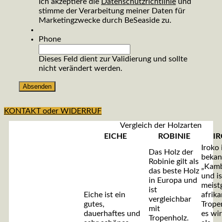
Ich akzeptiere die
Datenschutzrichtlinie
und
stimme der Verarbeitung meiner Daten für
Marketingzwecke durch BeSeaside zu.
Phone
Dieses Feld dient zur Validierung und sollte
nicht verändert werden.
KONTAKT oder WIDERRUF
Vergleich der Holzarten
EICHE
ROBINIE
I
Iroko 
Das Holz der
bekan
Robinie gilt als
„Kamb
das beste Holz
und is
in Europa und
meist
ist
Eiche ist ein
afrik
vergleichbar
gutes,
Trope
mit
dauerhaftes und
es wi
Tropenholz.