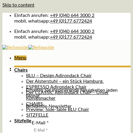
Skip to content
Einfach anrufen:
+49 (0)40 644 3000 2
mobil, whatsapp:
+49 (0)177 6772424
Einfach anrufen:
+49 (0)40 644 3000 2
mobil, whatsapp:
+49 (0)177 6772424
Menu
Chairs
BLU – Design Adirondack Chair
Der Alsterstuhl – ein Stück Hamburg.
ESPRESSO Adirondack Chair
Erhalten Sie inspirierende Neuigkeiten jeden
Der CLASSIC Adirondack Chair – Unser
Monat
Königsmacher
CHAIRS
BeSeaside-Newsletter
Preview: Side-Table BLU Chair
SITZFELLE
Sitzfelle
E-Mail
*