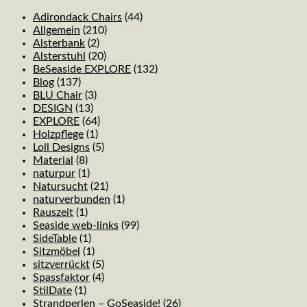
Adirondack Chairs
(44)
Allgemein
(210)
Alsterbank
(2)
Alsterstuhl
(20)
BeSeaside EXPLORE
(132)
Blog
(137)
BLU Chair
(3)
DESIGN
(13)
EXPLORE
(64)
Holzpflege
(1)
Loll Designs
(5)
Material
(8)
naturpur
(1)
Natursucht
(21)
naturverbunden
(1)
Rauszeit
(1)
Seaside web-links
(99)
SideTable
(1)
Sitzmöbel
(1)
sitzverrückt
(5)
Spassfaktor
(4)
StilDate
(1)
Strandperlen – GoSeaside!
(26)