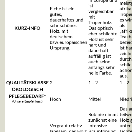
in Europa und
meist
ist
Eiche ist ein
afrik
vergleichbar
gutes,
Trope
mit
dauerhaftes und
es wi
Tropenholz.
sehr schönes
als
KURZ-INFO
Das optisch
Holz, mit
„afrik
eher schlichte
deutschem
Teakh
Holz ist sehr
bzw.europäischen
bezei
hart und
Ursprung.
ist ha
dauerhaft,
zeichn
auffällig ist
durch
auch seine
schlic
anfangs sehr
Schön
helle Farbe.
aus.
QUALITÄTSKLASSE
2
1 - 2
1 - 2
ÖKOLOGISCH
PFLEGEBEDARF*
Hoch
Mittel
Niedr
(Unsere Empfehlung)
Das a
Robinie nimmt
teilwe
zunächst eine
Holz 
Vergraut relativ
intensive
unter
langsam, das Holz
Brauntönung
Lichte