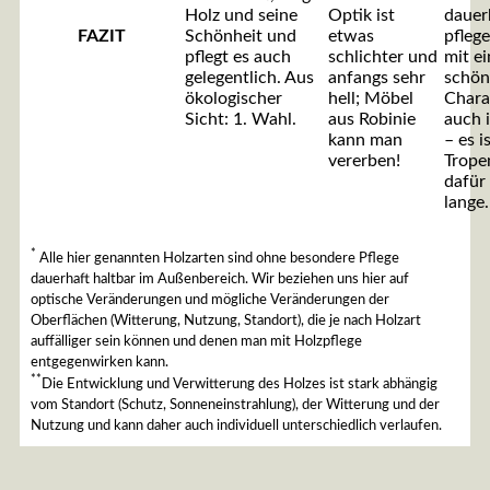
Holz und seine
Optik ist
dauer
FAZIT
Schönheit und
etwas
pflege
pflegt es auch
schlichter und
mit e
gelegentlich. Aus
anfangs sehr
schö
ökologischer
hell; Möbel
Chara
Sicht: 1. Wahl.
aus Robinie
auch 
kann man
– es i
vererben!
Trope
dafür 
lange.
*
Alle hier genannten Holzarten sind ohne besondere Pflege
dauerhaft haltbar im Außenbereich. Wir beziehen uns hier auf
optische Veränderungen und mögliche Veränderungen der
Oberflächen (Witterung, Nutzung, Standort), die je nach Holzart
auffälliger sein können und denen man mit Holzpflege
entgegenwirken kann.
**
Die Entwicklung und Verwitterung des Holzes ist stark abhängig
vom Standort (Schutz, Sonneneinstrahlung), der Witterung und der
Nutzung und kann daher auch individuell unterschiedlich verlaufen.