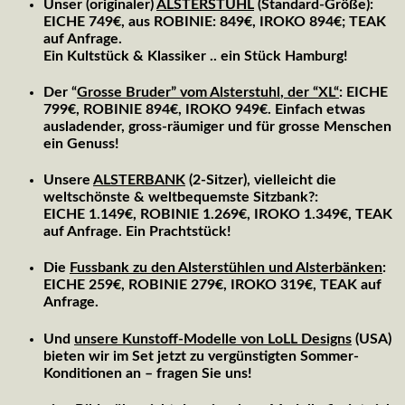
Unser (originaler)
ALSTERSTUHL
(Standard-Größe):
EICHE 749€, aus ROBINIE: 849€, IROKO 894€; TEAK
auf Anfrage.
Ein Kultstück & Klassiker .. ein Stück Hamburg!
Der “
Grosse Bruder” vom
Alsterstuhl
, der “
XL
“
: EICHE
799€, ROBINIE 894€, IROKO 949€. Einfach etwas
ausladender, gross-räumiger und für grosse Menschen
ein Genuss!
Unsere
ALSTERBANK
(2-Sitzer), vielleicht die
weltschönste & weltbequemste Sitzbank?:
EICHE 1.149€, ROBINIE 1.269€, IROKO 1.349€, TEAK
auf Anfrage. Ein Prachtstück!
Die
Fussbank zu den Alsterstühlen und Alsterbänken
:
EICHE 259€, ROBINIE 279€, IROKO 319€, TEAK auf
Anfrage.
Und
unsere Kunstoff-Modelle von LoLL Designs
(USA)
bieten wir im Set jetzt zu vergünstigten Sommer-
Konditionen an – fragen Sie uns!