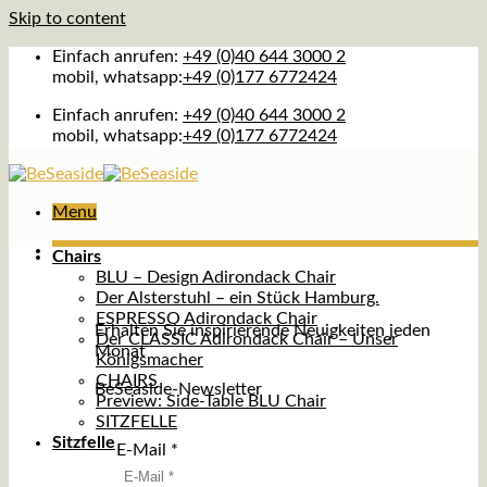
Skip to content
Einfach anrufen:
+49 (0)40 644 3000 2
mobil, whatsapp:
+49 (0)177 6772424
Einfach anrufen:
+49 (0)40 644 3000 2
mobil, whatsapp:
+49 (0)177 6772424
Menu
Chairs
BLU – Design Adirondack Chair
Der Alsterstuhl – ein Stück Hamburg.
ESPRESSO Adirondack Chair
Erhalten Sie inspirierende Neuigkeiten jeden
Der CLASSIC Adirondack Chair – Unser
Monat
Königsmacher
CHAIRS
BeSeaside-Newsletter
Preview: Side-Table BLU Chair
SITZFELLE
Sitzfelle
E-Mail
*