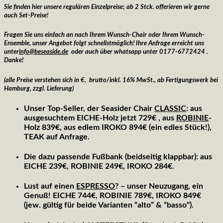
Sie finden hier unsere regulären Einzelpreise;
ab 2 Stck. offerieren wir gerne
auch Set-Preise!
Fragen Sie uns einfach an nach Ihrem Wunsch-Chair oder Ihrem Wunsch-
Ensemble, unser Angebot folgt schnellstmöglich! Ihre Anfrage erreicht uns
unter
info@beseaside.de
oder auch über whatsapp unter 0177-6772424 .
Danke!
(alle Preise verstehen sich in €, brutto/inkl. 16% MwSt., ab Fertigungswerk bei
Hamburg, zzgl. Lieferung)
Unser Top-Seller
, der Seasider Chair
CLASSIC
: aus
ausgesuchtem EICHE-Holz jetzt 729€ , aus
ROBINIE
-
Holz 839€, aus edlem IROKO 894€ (ein edles Stück!),
TEAK auf Anfrage.
Die dazu passende
Fußbank
(beidseitig klappbar): aus
EICHE 239€, ROBINIE 249€, IROKO 284€.
Lust auf einen
ESPRESSO
? – unser Neuzugang, ein
Genuß! EICHE 744€, ROBINIE 789€, IROKO 849€
(jew. gültig für beide Varianten “alto” & “basso”).