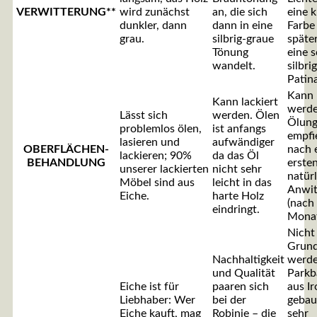
VERWITTERUNG**
wird zunächst
an, die sich
eine k
dunkler, dann
dann in eine
Farbe
grau.
silbrig-graue
späte
Tönung
eine 
wandelt.
silbri
Patina
Kann 
Kann lackiert
werde
Lässt sich
werden. Ölen
Ölun
problemlos ölen,
ist anfangs
empfie
lasieren und
aufwändiger
OBERFLÄCHEN-
nach 
lackieren; 90%
da das Öl
BEHANDLUNG
erste
unserer lackierten
nicht sehr
natür
Möbel sind aus
leicht in das
Anwit
Eiche.
harte Holz
(nach
eindringt.
Monat
Nicht
Grun
Nachhaltigkeit
werde
und Qualität
Parkb
Eiche ist für
paaren sich
aus I
Liebhaber: Wer
bei der
gebaut
Eiche kauft, mag
Robinie – die
sehr