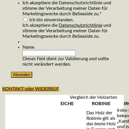
Ich akzeptiere die Datenschutzrichtlinie und
stimme der Verarbeitung meiner Daten für
Marketingzwecke durch BeSeaside zu.
*
Ich bin einverstanden.
Ich akzeptiere die
Datenschutzrichtlinie
und
stimme der Verarbeitung meiner Daten für
Marketingzwecke durch BeSeaside zu.
Name
Dieses Feld dient zur Validierung und sollte
nicht verändert werden.
KONTAKT oder WIDERRUF
Vergleich der Holzarten
EICHE
ROBINIE
I
Iroko 
Das Holz der
bekan
Robinie gilt als
„Kamb
das beste Holz
und is