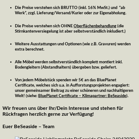
Die Preise verstehen sich BRUTTO (inkl. 16% MwSt.) und “ab
Werk”, zzgl. Lieferung/Versand/Kurier oder zur Eigenabholung.
Die Preise verstehen sich OHNE
Oberflächenbehandlung
(die
Stirnkantenversiegelung ist aber selbstverständlich inkludiert.)
Weitere Ausstattungen und Optionen (wie z.B. Gravuren) werden
extra berechnet.
Alle Möbel werden
selbstverständlich komplett montiert inkl.
Bodengleitern (Abstandhaltern) übergeben bzw. geliefert.
Von jedem Möbelstück spenden wir 5€ an das BluePlanet
Certificate
, welches sich u.a. in Aufforstungsprojekten engagiert:
unser gemeinsamer Beitrag zu einer schöneren und nachhaltigeren
Welt! (siehe:
BluePlanet Certificate – Klimapartner: BeSeaside
).
Wir freuen uns über Ihr/Dein Interesse und stehen für
Rückfragen herzlich gerne zur Verfügung!
Euer BeSeaside – Team