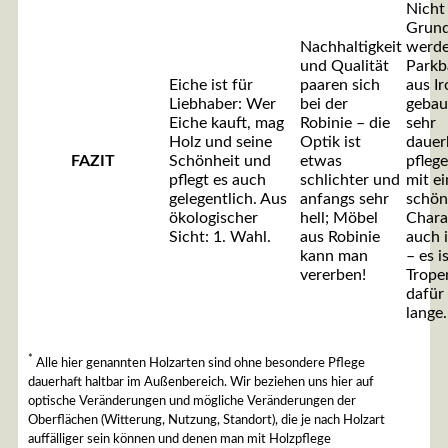
Nicht
Grun
Nachhaltigkeit
werde
und Qualität
Parkb
Eiche ist für
paaren sich
aus I
Liebhaber: Wer
bei der
gebaut
Eiche kauft, mag
Robinie – die
sehr
Holz und seine
Optik ist
dauer
FAZIT
Schönheit und
etwas
pflege
pflegt es auch
schlichter und
mit e
gelegentlich. Aus
anfangs sehr
schö
ökologischer
hell; Möbel
Chara
Sicht: 1. Wahl.
aus Robinie
auch 
kann man
– es i
vererben!
Trope
dafür 
lange.
*
Alle hier genannten Holzarten sind ohne besondere Pflege
dauerhaft haltbar im Außenbereich. Wir beziehen uns hier auf
optische Veränderungen und mögliche Veränderungen der
Oberflächen (Witterung, Nutzung, Standort), die je nach Holzart
auffälliger sein können und denen man mit Holzpflege