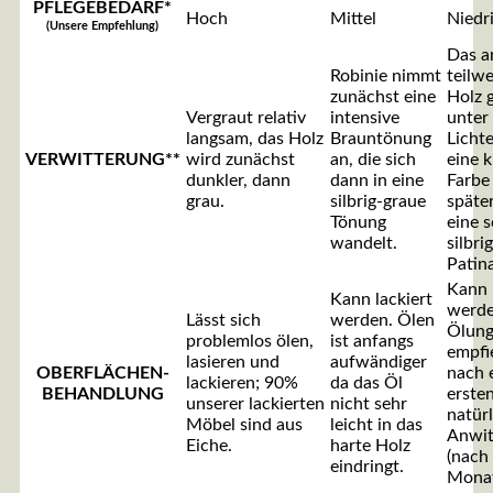
PFLEGEBEDARF*
Hoch
Mittel
Niedr
(Unsere Empfehlung)
Das a
Robinie nimmt
teilwe
zunächst eine
Holz 
Vergraut relativ
intensive
unter
langsam, das Holz
Brauntönung
Lichte
VERWITTERUNG**
wird zunächst
an, die sich
eine k
dunkler, dann
dann in eine
Farbe
grau.
silbrig-graue
späte
Tönung
eine 
wandelt.
silbri
Patina
Kann 
Kann lackiert
werde
Lässt sich
werden. Ölen
Ölun
problemlos ölen,
ist anfangs
empfie
lasieren und
aufwändiger
OBERFLÄCHEN-
nach 
lackieren; 90%
da das Öl
BEHANDLUNG
erste
unserer lackierten
nicht sehr
natür
Möbel sind aus
leicht in das
Anwit
Eiche.
harte Holz
(nach
eindringt.
Monat