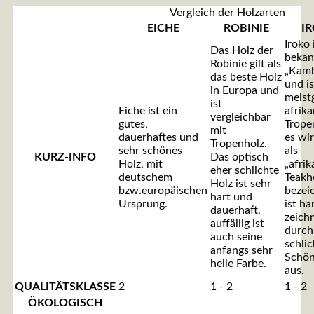
Vergleich der Holzarten
EICHE
ROBINIE
I
Iroko 
Das Holz der
bekan
Robinie gilt als
„Kamb
das beste Holz
und is
in Europa und
meist
ist
Eiche ist ein
afrik
vergleichbar
gutes,
Trope
mit
dauerhaftes und
es wi
Tropenholz.
sehr schönes
als
KURZ-INFO
Das optisch
Holz, mit
„afrik
eher schlichte
deutschem
Teakh
Holz ist sehr
bzw.europäischen
bezei
hart und
Ursprung.
ist ha
dauerhaft,
zeichn
auffällig ist
durch
auch seine
schlic
anfangs sehr
Schön
helle Farbe.
aus.
QUALITÄTSKLASSE
2
1 - 2
1 - 2
ÖKOLOGISCH