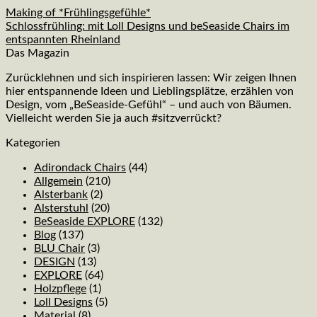
Making of *Frühlingsgefühle*
Schlossfrühling: mit Loll Designs und beSeaside Chairs im
entspannten Rheinland
Das Magazin
Zurücklehnen und sich inspirieren lassen: Wir zeigen Ihnen
hier entspannende Ideen und Lieblingsplätze, erzählen von
Design, vom „BeSeaside-Gefühl“ – und auch von Bäumen.
Vielleicht werden Sie ja auch #sitzverrückt?
Kategorien
Adirondack Chairs
(44)
Allgemein
(210)
Alsterbank
(2)
Alsterstuhl
(20)
BeSeaside EXPLORE
(132)
Blog
(137)
BLU Chair
(3)
DESIGN
(13)
EXPLORE
(64)
Holzpflege
(1)
Loll Designs
(5)
Material
(8)