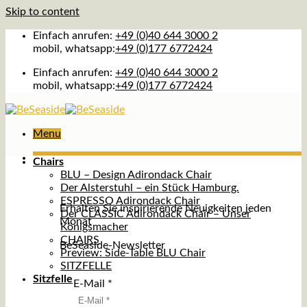
Skip to content
Einfach anrufen:
+49 (0)40 644 3000 2
mobil, whatsapp:
+49 (0)177 6772424
Einfach anrufen:
+49 (0)40 644 3000 2
mobil, whatsapp:
+49 (0)177 6772424
Menu
Chairs
BLU – Design Adirondack Chair
Der Alsterstuhl – ein Stück Hamburg.
ESPRESSO Adirondack Chair
Erhalten Sie inspirierende Neuigkeiten jeden
Der CLASSIC Adirondack Chair – Unser
Monat
Königsmacher
CHAIRS
BeSeaside-Newsletter
Preview: Side-Table BLU Chair
SITZFELLE
Sitzfelle
E-Mail
*