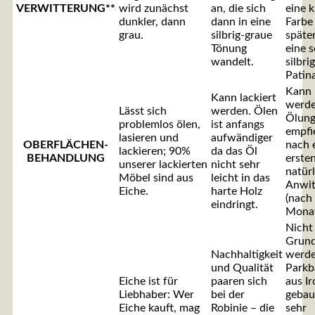
VERWITTERUNG**
wird zunächst
an, die sich
eine k
dunkler, dann
dann in eine
Farbe
grau.
silbrig-graue
späte
Tönung
eine 
wandelt.
silbri
Patina
Kann 
Kann lackiert
werde
Lässt sich
werden. Ölen
Ölun
problemlos ölen,
ist anfangs
empfie
lasieren und
aufwändiger
OBERFLÄCHEN-
nach 
lackieren; 90%
da das Öl
BEHANDLUNG
erste
unserer lackierten
nicht sehr
natür
Möbel sind aus
leicht in das
Anwit
Eiche.
harte Holz
(nach
eindringt.
Monat
Nicht
Grun
Nachhaltigkeit
werde
und Qualität
Parkb
Eiche ist für
paaren sich
aus I
Liebhaber: Wer
bei der
gebaut
Eiche kauft, mag
Robinie – die
sehr