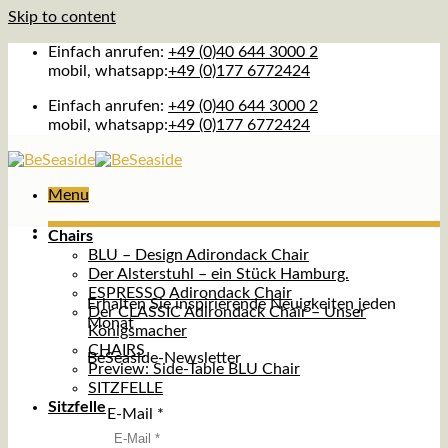
Skip to content
Einfach anrufen:
+49 (0)40 644 3000 2
mobil, whatsapp:
+49 (0)177 6772424
Einfach anrufen:
+49 (0)40 644 3000 2
mobil, whatsapp:
+49 (0)177 6772424
Menu
Chairs
BLU – Design Adirondack Chair
Der Alsterstuhl – ein Stück Hamburg.
ESPRESSO Adirondack Chair
Erhalten Sie inspirierende Neuigkeiten jeden
Der CLASSIC Adirondack Chair – Unser
Monat
Königsmacher
CHAIRS
BeSeaside-Newsletter
Preview: Side-Table BLU Chair
SITZFELLE
Sitzfelle
E-Mail
*