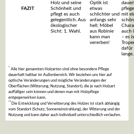
Holz und seine
Optik ist
dauer
FAZIT
Schönheit und
etwas
pflege
pflegt es auch
schlichter und
mit e
gelegentlich. Aus
anfangs sehr
schö
ökologischer
hell; Möbel
Chara
Sicht: 1. Wahl.
aus Robinie
auch 
kann man
– es i
vererben!
Trope
dafür 
lange.
*
Alle hier genannten Holzarten sind ohne besondere Pflege
dauerhaft haltbar im Außenbereich. Wir beziehen uns hier auf
optische Veränderungen und mögliche Veränderungen der
Oberflächen (Witterung, Nutzung, Standort), die je nach Holzart
auffälliger sein können und denen man mit Holzpflege
entgegenwirken kann.
**
Die Entwicklung und Verwitterung des Holzes ist stark abhängig
vom Standort (Schutz, Sonneneinstrahlung), der Witterung und der
Nutzung und kann daher auch individuell unterschiedlich verlaufen.