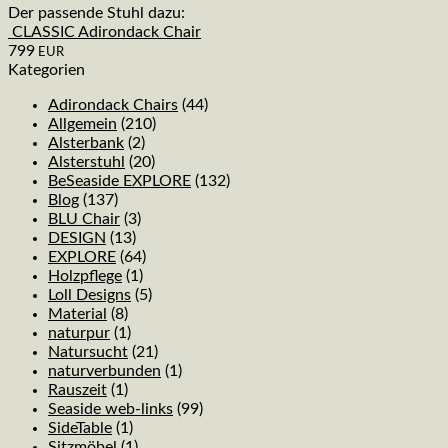
Der passende Stuhl dazu:
CLASSIC Adirondack Chair
799
EUR
Kategorien
Adirondack Chairs
(44)
Allgemein
(210)
Alsterbank
(2)
Alsterstuhl
(20)
BeSeaside EXPLORE
(132)
Blog
(137)
BLU Chair
(3)
DESIGN
(13)
EXPLORE
(64)
Holzpflege
(1)
Loll Designs
(5)
Material
(8)
naturpur
(1)
Natursucht
(21)
naturverbunden
(1)
Rauszeit
(1)
Seaside web-links
(99)
SideTable
(1)
Sitzmöbel
(1)