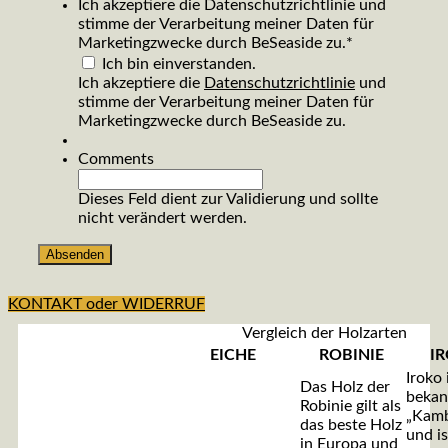
Ich akzeptiere die Datenschutzrichtlinie und
stimme der Verarbeitung meiner Daten für
Marketingzwecke durch BeSeaside zu.
*
Ich bin einverstanden.
Ich akzeptiere die
Datenschutzrichtlinie
und
stimme der Verarbeitung meiner Daten für
Marketingzwecke durch BeSeaside zu.
Comments
Dieses Feld dient zur Validierung und sollte
nicht verändert werden.
KONTAKT oder WIDERRUF
Vergleich der Holzarten
EICHE
ROBINIE
I
Iroko 
Das Holz der
bekan
Robinie gilt als
„Kamb
das beste Holz
und is
in Europa und