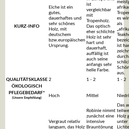
meist
ist
Eiche ist ein
afrik
vergleichbar
gutes,
Trope
mit
dauerhaftes und
es wi
Tropenholz.
sehr schönes
als
KURZ-INFO
Das optisch
Holz, mit
„afrik
eher schlichte
deutschem
Teakh
Holz ist sehr
bzw.europäischen
bezei
hart und
Ursprung.
ist ha
dauerhaft,
zeichn
auffällig ist
durch
auch seine
schlic
anfangs sehr
Schön
helle Farbe.
aus.
QUALITÄTSKLASSE
2
1 - 2
1 - 2
ÖKOLOGISCH
PFLEGEBEDARF*
Hoch
Mittel
Niedr
(Unsere Empfehlung)
Das a
Robinie nimmt
teilwe
zunächst eine
Holz 
Vergraut relativ
intensive
unter
langsam, das Holz
Brauntönung
Lichte