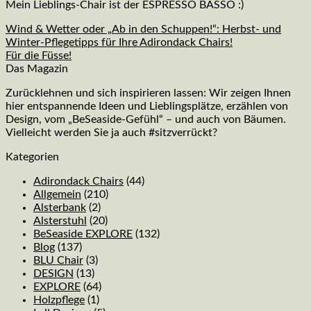
Mein Lieblings-Chair ist der ESPRESSO BASSO :)
Wind & Wetter oder „Ab in den Schuppen!“: Herbst- und
Winter-Pflegetipps für Ihre Adirondack Chairs!
Für die Füsse!
Das Magazin
Zurücklehnen und sich inspirieren lassen: Wir zeigen Ihnen
hier entspannende Ideen und Lieblingsplätze, erzählen von
Design, vom „BeSeaside-Gefühl“ – und auch von Bäumen.
Vielleicht werden Sie ja auch #sitzverrückt?
Kategorien
Adirondack Chairs
(44)
Allgemein
(210)
Alsterbank
(2)
Alsterstuhl
(20)
BeSeaside EXPLORE
(132)
Blog
(137)
BLU Chair
(3)
DESIGN
(13)
EXPLORE
(64)
Holzpflege
(1)