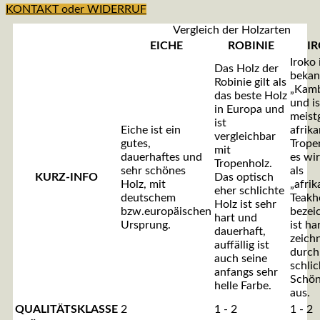
KONTAKT oder WIDERRUF
Vergleich der Holzarten
EICHE
ROBINIE
I
Iroko 
Das Holz der
bekan
Robinie gilt als
„Kamb
das beste Holz
und is
in Europa und
meist
ist
Eiche ist ein
afrik
vergleichbar
gutes,
Trope
mit
dauerhaftes und
es wi
Tropenholz.
sehr schönes
als
KURZ-INFO
Das optisch
Holz, mit
„afrik
eher schlichte
deutschem
Teakh
Holz ist sehr
bzw.europäischen
bezei
hart und
Ursprung.
ist ha
dauerhaft,
zeichn
auffällig ist
durch
auch seine
schlic
anfangs sehr
Schön
helle Farbe.
aus.
QUALITÄTSKLASSE
2
1 - 2
1 - 2