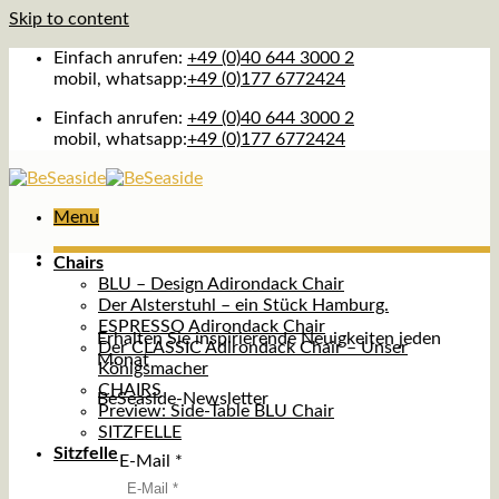
Skip to content
Einfach anrufen:
+49 (0)40 644 3000 2
mobil, whatsapp:
+49 (0)177 6772424
Einfach anrufen:
+49 (0)40 644 3000 2
mobil, whatsapp:
+49 (0)177 6772424
Menu
Chairs
BLU – Design Adirondack Chair
Der Alsterstuhl – ein Stück Hamburg.
ESPRESSO Adirondack Chair
Erhalten Sie inspirierende Neuigkeiten jeden
Der CLASSIC Adirondack Chair – Unser
Monat
Königsmacher
CHAIRS
BeSeaside-Newsletter
Preview: Side-Table BLU Chair
SITZFELLE
Sitzfelle
E-Mail
*