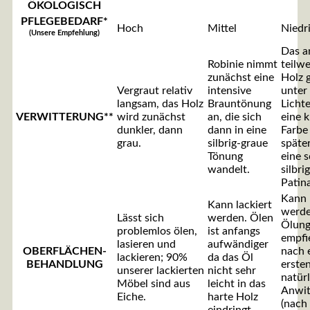
ÖKOLOGISCH
PFLEGEBEDARF*
Hoch
Mittel
Niedr
(Unsere Empfehlung)
Das a
Robinie nimmt
teilwe
zunächst eine
Holz 
Vergraut relativ
intensive
unter
langsam, das Holz
Brauntönung
Lichte
VERWITTERUNG**
wird zunächst
an, die sich
eine k
dunkler, dann
dann in eine
Farbe
grau.
silbrig-graue
späte
Tönung
eine 
wandelt.
silbri
Patina
Kann 
Kann lackiert
werde
Lässt sich
werden. Ölen
Ölun
problemlos ölen,
ist anfangs
empfie
lasieren und
aufwändiger
OBERFLÄCHEN-
nach 
lackieren; 90%
da das Öl
BEHANDLUNG
erste
unserer lackierten
nicht sehr
natür
Möbel sind aus
leicht in das
Anwit
Eiche.
harte Holz
(nach
eindringt.