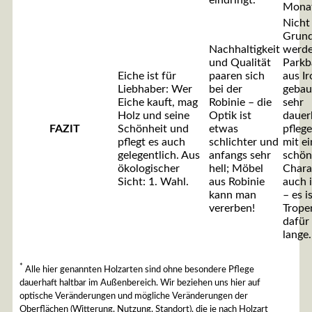
Monat
Nicht
Grun
Nachhaltigkeit
werde
und Qualität
Parkb
Eiche ist für
paaren sich
aus I
Liebhaber: Wer
bei der
gebaut
Eiche kauft, mag
Robinie – die
sehr
Holz und seine
Optik ist
dauer
FAZIT
Schönheit und
etwas
pflege
pflegt es auch
schlichter und
mit e
gelegentlich. Aus
anfangs sehr
schö
ökologischer
hell; Möbel
Chara
Sicht: 1. Wahl.
aus Robinie
auch 
kann man
– es i
vererben!
Trope
dafür 
lange.
*
Alle hier genannten Holzarten sind ohne besondere Pflege
dauerhaft haltbar im Außenbereich. Wir beziehen uns hier auf
optische Veränderungen und mögliche Veränderungen der
Oberflächen (Witterung, Nutzung, Standort), die je nach Holzart