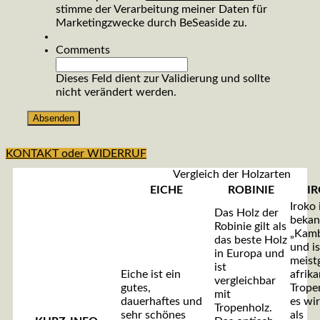
stimme der Verarbeitung meiner Daten für
Marketingzwecke durch BeSeaside zu.
Comments
Dieses Feld dient zur Validierung und sollte
nicht verändert werden.
KONTAKT oder WIDERRUF
Vergleich der Holzarten
EICHE
ROBINIE
I
Iroko 
Das Holz der
bekan
Robinie gilt als
„Kamb
das beste Holz
und is
in Europa und
meist
ist
Eiche ist ein
afrik
vergleichbar
gutes,
Trope
mit
dauerhaftes und
es wi
Tropenholz.
sehr schönes
als