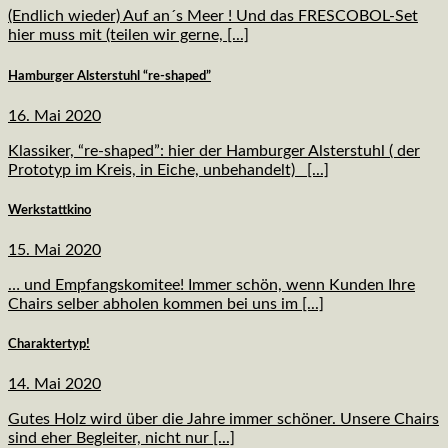
(Endlich wieder) Auf an´s Meer ! Und das FRESCOBOL-Set
hier muss mit (teilen wir gerne, [...]
Hamburger Alsterstuhl “re-shaped”
16. Mai 2020
Klassiker, “re-shaped”: hier der Hamburger Alsterstuhl ( der
Prototyp im Kreis, in Eiche, unbehandelt) [...]
Werkstattkino
15. Mai 2020
… und Empfangskomitee! Immer schön, wenn Kunden Ihre
Chairs selber abholen kommen bei uns im [...]
Charaktertyp!
14. Mai 2020
Gutes Holz wird über die Jahre immer schöner. Unsere Chairs
sind eher Begleiter, nicht nur [...]