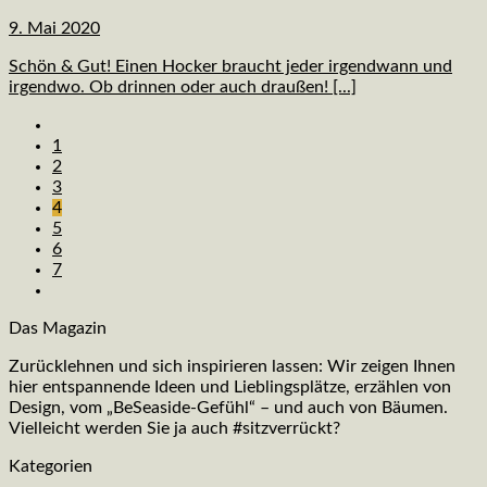
9. Mai 2020
Schön & Gut! Einen Hocker braucht jeder irgendwann und
irgendwo. Ob drinnen oder auch draußen! [...]
1
2
3
4
5
6
7
Das Magazin
Zurücklehnen und sich inspirieren lassen: Wir zeigen Ihnen
hier entspannende Ideen und Lieblingsplätze, erzählen von
Design, vom „BeSeaside-Gefühl“ – und auch von Bäumen.
Vielleicht werden Sie ja auch #sitzverrückt?
Kategorien