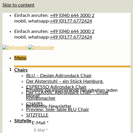
Skip to content
Einfach anrufen:
+49 (0)40 644 3000 2
mobil, whatsapp:
+49 (0)177 6772424
Einfach anrufen:
+49 (0)40 644 3000 2
mobil, whatsapp:
+49 (0)177 6772424
Menu
Chairs
BLU – Design Adirondack Chair
Der Alsterstuhl – ein Stück Hamburg.
ESPRESSO Adirondack Chair
Erhalten Sie inspirierende Neuigkeiten jeden
Der CLASSIC Adirondack Chair – Unser
Monat
Königsmacher
CHAIRS
BeSeaside-Newsletter
Preview: Side-Table BLU Chair
SITZFELLE
Sitzfelle
E-Mail
*