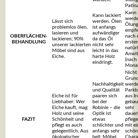
Patina
Kann 
Kann lackiert
werde
Lässt sich
werden. Ölen
Ölun
problemlos ölen,
ist anfangs
empfie
lasieren und
aufwändiger
OBERFLÄCHEN-
nach 
lackieren; 90%
da das Öl
BEHANDLUNG
erste
unserer lackierten
nicht sehr
natür
Möbel sind aus
leicht in das
Anwit
Eiche.
harte Holz
(nach
eindringt.
Monat
Nicht
Grun
Nachhaltigkeit
werde
und Qualität
Parkb
Eiche ist für
paaren sich
aus I
Liebhaber: Wer
bei der
gebaut
Eiche kauft, mag
Robinie – die
sehr
Holz und seine
Optik ist
dauer
FAZIT
Schönheit und
etwas
pflege
pflegt es auch
schlichter und
mit e
gelegentlich. Aus
anfangs sehr
schö
ökologischer
hell; Möbel
Chara