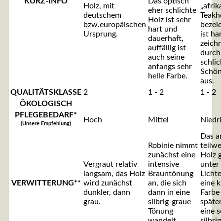
KURZ-INFO
Das optisch
Holz, mit
„afrik
eher schlichte
deutschem
Teakh
Holz ist sehr
bzw.europäischen
bezei
hart und
Ursprung.
ist ha
dauerhaft,
zeichn
auffällig ist
durch
auch seine
schlic
anfangs sehr
Schön
helle Farbe.
aus.
QUALITÄTSKLASSE
2
1 - 2
1 - 2
ÖKOLOGISCH
PFLEGEBEDARF*
Hoch
Mittel
Niedr
(Unsere Empfehlung)
Das a
Robinie nimmt
teilwe
zunächst eine
Holz 
Vergraut relativ
intensive
unter
langsam, das Holz
Brauntönung
Lichte
VERWITTERUNG**
wird zunächst
an, die sich
eine k
dunkler, dann
dann in eine
Farbe
grau.
silbrig-graue
späte
Tönung
eine 
wandelt.
silbri