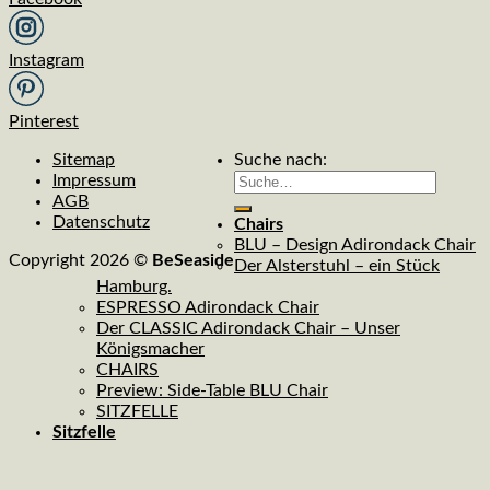
Instagram
Pinterest
Sitemap
Suche nach:
Impressum
AGB
Datenschutz
Chairs
BLU – Design Adirondack Chair
Copyright 2026 ©
BeSeaside
Der Alsterstuhl – ein Stück
Hamburg.
ESPRESSO Adirondack Chair
Der CLASSIC Adirondack Chair – Unser
Königsmacher
CHAIRS
Preview: Side-Table BLU Chair
SITZFELLE
Sitzfelle