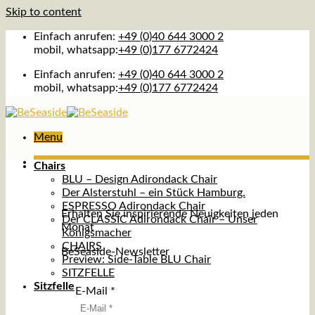
Skip to content
Einfach anrufen:
+49 (0)40 644 3000 2
mobil, whatsapp:
+49 (0)177 6772424
Einfach anrufen:
+49 (0)40 644 3000 2
mobil, whatsapp:
+49 (0)177 6772424
Menu
Chairs
BLU – Design Adirondack Chair
Der Alsterstuhl – ein Stück Hamburg.
ESPRESSO Adirondack Chair
Erhalten Sie inspirierende Neuigkeiten jeden
Der CLASSIC Adirondack Chair – Unser
Monat
Königsmacher
CHAIRS
BeSeaside-Newsletter
Preview: Side-Table BLU Chair
SITZFELLE
Sitzfelle
E-Mail
*