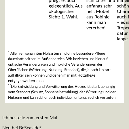
pflegt es auch
schlichter und
mit e
gelegentlich. Aus
anfangs sehr
schö
ökologischer
hell; Möbel
Chara
Sicht: 1. Wahl.
aus Robinie
auch 
kann man
– es i
vererben!
Trope
dafür 
lange.
*
Alle hier genannten Holzarten sind ohne besondere Pflege
dauerhaft haltbar im Außenbereich. Wir beziehen uns hier auf
optische Veränderungen und mögliche Veränderungen der
Oberflächen (Witterung, Nutzung, Standort), die je nach Holzart
auffälliger sein können und denen man mit Holzpflege
entgegenwirken kann.
**
Die Entwicklung und Verwitterung des Holzes ist stark abhängig
vom Standort (Schutz, Sonneneinstrahlung), der Witterung und der
Nutzung und kann daher auch individuell unterschiedlich verlaufen.
Ich bestelle zum ersten Mal
Neu bei BeSeaside?