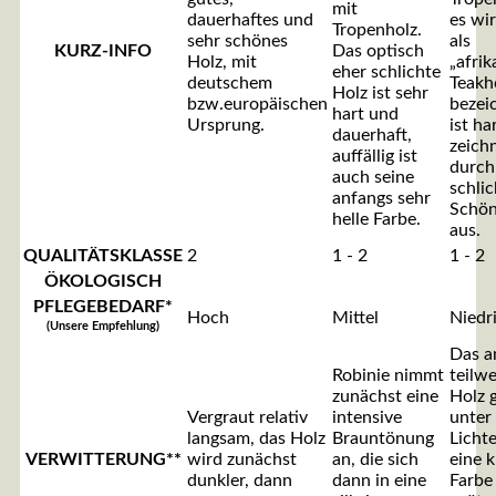
mit
dauerhaftes und
es wi
Tropenholz.
sehr schönes
als
KURZ-INFO
Das optisch
Holz, mit
„afrik
eher schlichte
deutschem
Teakh
Holz ist sehr
bzw.europäischen
bezei
hart und
Ursprung.
ist ha
dauerhaft,
zeichn
auffällig ist
durch
auch seine
schlic
anfangs sehr
Schön
helle Farbe.
aus.
QUALITÄTSKLASSE
2
1 - 2
1 - 2
ÖKOLOGISCH
PFLEGEBEDARF*
Hoch
Mittel
Niedr
(Unsere Empfehlung)
Das a
Robinie nimmt
teilwe
zunächst eine
Holz 
Vergraut relativ
intensive
unter
langsam, das Holz
Brauntönung
Lichte
VERWITTERUNG**
wird zunächst
an, die sich
eine k
dunkler, dann
dann in eine
Farbe