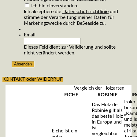
Ich bin einverstanden.
Ich akzeptiere die
Datenschutzrichtlinie
und
stimme der Verarbeitung meiner Daten für
Marketingzwecke durch BeSeaside zu.
Email
Dieses Feld dient zur Validierung und sollte
nicht verändert werden.
KONTAKT oder WIDERRUF
Vergleich der Holzarten
EICHE
ROBINIE
I
Iroko 
Das Holz der
bekan
Robinie gilt als
„Kamb
das beste Holz
und is
in Europa und
meist
ist
Eiche ist ein
afrik
vergleichbar
gutes,
Trope