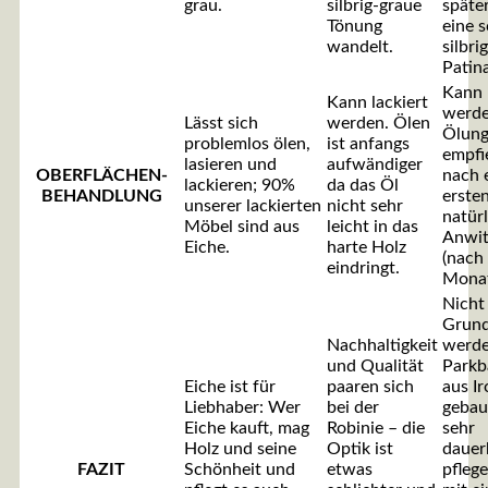
grau.
silbrig-graue
späte
Tönung
eine 
wandelt.
silbri
Patina
Kann 
Kann lackiert
werde
Lässt sich
werden. Ölen
Ölun
problemlos ölen,
ist anfangs
empfie
lasieren und
aufwändiger
OBERFLÄCHEN-
nach 
lackieren; 90%
da das Öl
BEHANDLUNG
erste
unserer lackierten
nicht sehr
natür
Möbel sind aus
leicht in das
Anwit
Eiche.
harte Holz
(nach
eindringt.
Monat
Nicht
Grun
Nachhaltigkeit
werde
und Qualität
Parkb
Eiche ist für
paaren sich
aus I
Liebhaber: Wer
bei der
gebaut
Eiche kauft, mag
Robinie – die
sehr
Holz und seine
Optik ist
dauer
FAZIT
Schönheit und
etwas
pflege