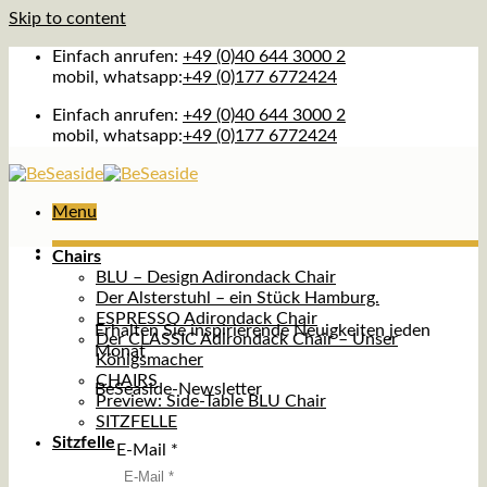
Skip to content
Einfach anrufen:
+49 (0)40 644 3000 2
mobil, whatsapp:
+49 (0)177 6772424
Einfach anrufen:
+49 (0)40 644 3000 2
mobil, whatsapp:
+49 (0)177 6772424
Menu
Chairs
BLU – Design Adirondack Chair
Der Alsterstuhl – ein Stück Hamburg.
ESPRESSO Adirondack Chair
Erhalten Sie inspirierende Neuigkeiten jeden
Der CLASSIC Adirondack Chair – Unser
Monat
Königsmacher
CHAIRS
BeSeaside-Newsletter
Preview: Side-Table BLU Chair
SITZFELLE
Sitzfelle
E-Mail
*