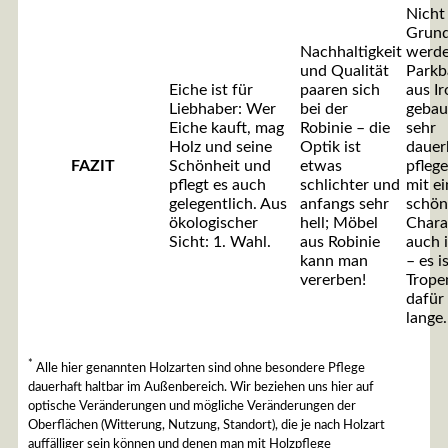
Nicht
Grun
Nachhaltigkeit
werde
und Qualität
Parkb
Eiche ist für
paaren sich
aus I
Liebhaber: Wer
bei der
gebaut
Eiche kauft, mag
Robinie – die
sehr
Holz und seine
Optik ist
dauer
FAZIT
Schönheit und
etwas
pflege
pflegt es auch
schlichter und
mit e
gelegentlich. Aus
anfangs sehr
schö
ökologischer
hell; Möbel
Chara
Sicht: 1. Wahl.
aus Robinie
auch 
kann man
– es i
vererben!
Trope
dafür 
lange.
*
Alle hier genannten Holzarten sind ohne besondere Pflege
dauerhaft haltbar im Außenbereich. Wir beziehen uns hier auf
optische Veränderungen und mögliche Veränderungen der
Oberflächen (Witterung, Nutzung, Standort), die je nach Holzart
auffälliger sein können und denen man mit Holzpflege