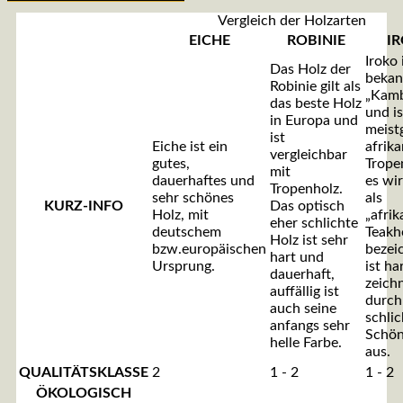
Vergleich der Holzarten
EICHE
ROBINIE
I
Iroko 
Das Holz der
bekan
Robinie gilt als
„Kamb
das beste Holz
und is
in Europa und
meist
ist
Eiche ist ein
afrik
vergleichbar
gutes,
Trope
mit
dauerhaftes und
es wi
Tropenholz.
sehr schönes
als
KURZ-INFO
Das optisch
Holz, mit
„afrik
eher schlichte
deutschem
Teakh
Holz ist sehr
bzw.europäischen
bezei
hart und
Ursprung.
ist ha
dauerhaft,
zeichn
auffällig ist
durch
auch seine
schlic
anfangs sehr
Schön
helle Farbe.
aus.
QUALITÄTSKLASSE
2
1 - 2
1 - 2
ÖKOLOGISCH