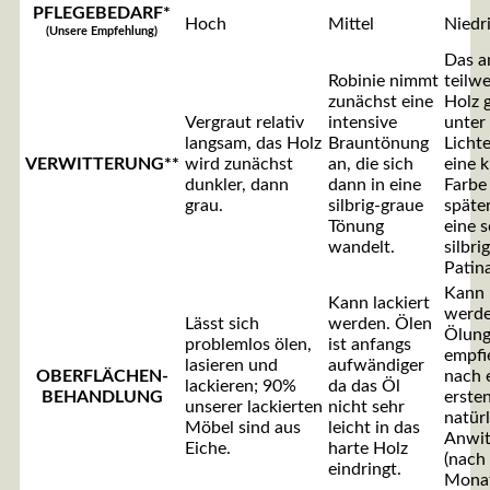
PFLEGEBEDARF*
Hoch
Mittel
Niedr
(Unsere Empfehlung)
Das a
Robinie nimmt
teilwe
zunächst eine
Holz 
Vergraut relativ
intensive
unter
langsam, das Holz
Brauntönung
Lichte
VERWITTERUNG**
wird zunächst
an, die sich
eine k
dunkler, dann
dann in eine
Farbe
grau.
silbrig-graue
späte
Tönung
eine 
wandelt.
silbri
Patina
Kann 
Kann lackiert
werde
Lässt sich
werden. Ölen
Ölun
problemlos ölen,
ist anfangs
empfie
lasieren und
aufwändiger
OBERFLÄCHEN-
nach 
lackieren; 90%
da das Öl
BEHANDLUNG
erste
unserer lackierten
nicht sehr
natür
Möbel sind aus
leicht in das
Anwit
Eiche.
harte Holz
(nach
eindringt.
Monat