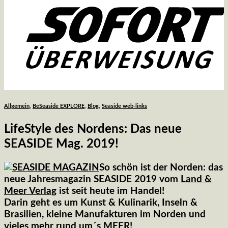
Allgemein
,
BeSeaside EXPLORE
,
Blog
,
Seaside web-links
LifeStyle des Nordens: Das neue
SEASIDE Mag. 2019!
So schön ist der Norden: das
neue Jahresmagazin SEASIDE 2019 vom
Land &
Meer Verlag
ist seit heute im Handel!
Darin geht es um Kunst & Kulinarik, Inseln &
Brasilien, kleine Manufakturen im Norden und
vieles mehr rund um´s MEER!