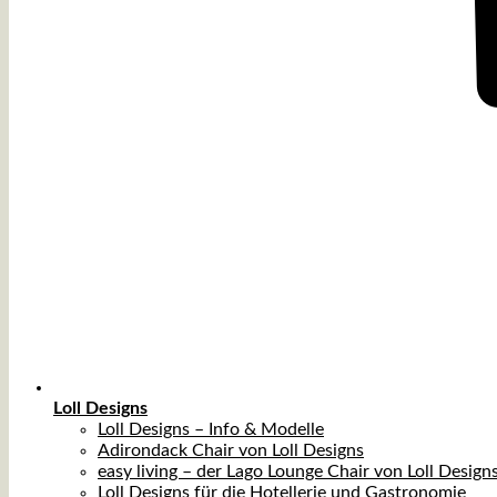
Loll Designs
Loll Designs – Info & Modelle
Adirondack Chair von Loll Designs
easy living – der Lago Lounge Chair von Loll Design
Loll Designs für die Hotellerie und Gastronomie