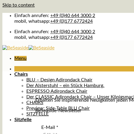
Skip to content
Einfach anrufen:
+49 (0)40 644 3000 2
mobil, whatsapp:
+49 (0)177 6772424
Einfach anrufen:
+49 (0)40 644 3000 2
mobil, whatsapp:
+49 (0)177 6772424
Menu
Chairs
BLU – Design Adirondack Chair
Der Alsterstuhl – ein Stück Hamburg.
ESPRESSO Adirondack Chair
Der CLASSIC Adirondack Chair – Unser Königsmac
Erhalten Sie inspirierende Neuigkeiten jeden 
CHAIRS
Preview: Side-Table BLU Chair
BeSeaside-Newsletter
SITZFELLE
Sitzfelle
E-Mail
*