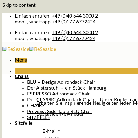
Skip to content
Einfach anrufen:
+49 (0)40 644 3000 2
mobil, whatsapp:
+49 (0)177 6772424
Einfach anrufen:
+49 (0)40 644 3000 2
mobil, whatsapp:
+49 (0)177 6772424
Menu
Chairs
BLU – Design Adirondack Chair
Der Alsterstuhl – ein Stück Hamburg.
ESPRESSO Adirondack Chair
Der CLASSIC Adirondack Chair – Unser Königsmac
Erhalten Sie inspirierende Neuigkeiten jeden 
CHAIRS
Preview: Side-Table BLU Chair
BeSeaside-Newsletter
SITZFELLE
Sitzfelle
E-Mail
*