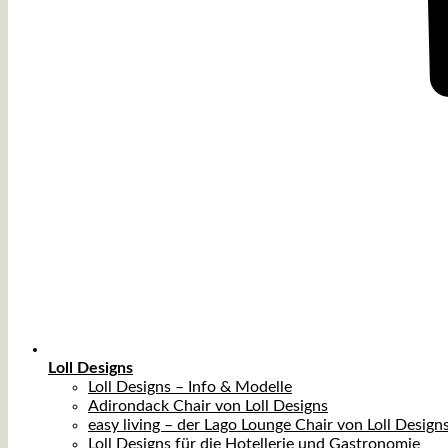
Loll Designs
Loll Designs – Info & Modelle
Adirondack Chair von Loll Designs
easy living – der Lago Lounge Chair von Loll Design
Loll Designs für die Hotellerie und Gastronomie