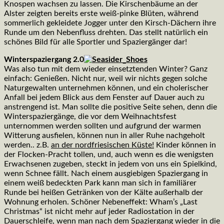
Knospen wachsen zu lassen. Die Kirschenbäume an der
Alster zeigten bereits erste weiß-pinke Blüten, während
sommerlich gekleidete Jogger unter den Kirsch-Dächern ihre
Runde um den Nebenfluss drehten. Das stellt natürlich ein
schönes Bild für alle Sportler und Spaziergänger dar!
Winterspaziergang 2.0
Was also tun mit dem wieder einsetztenden Winter? Ganz
einfach: Genießen. Nicht nur, weil wir nichts gegen solche
Naturgewalten unternehmen können, und ein cholerischer
Anfall bei jedem Blick aus dem Fenster auf Dauer auch zu
anstrengend ist. Man sollte die positive Seite sehen, denn die
Winterspaziergänge, die vor dem Weihnachtsfest
unternommen werden sollten und aufgrund der warmen
Witterung ausfielen, können nun in aller Ruhe nachgeholt
werden.. z.B.
an der nordfriesischen Küste!
Kinder können in
der Flocken-Pracht tollen, und, auch wenn es die wenigsten
Erwachsenen zugeben, steckt in jedem von uns ein Spielkind,
wenn Schnee fällt. Nach einem ausgiebigen Spaziergang in
einem weiß bedeckten Park kann man sich in familiärer
Runde bei heißen Getränken von der Kälte außerhalb der
Wohnung erholen. Schöner Nebeneffekt: Wham’s „Last
Christmas“ ist nicht mehr auf jeder Radiostation in der
Dauerschleife, wenn man nach dem Spaziergang wieder in die