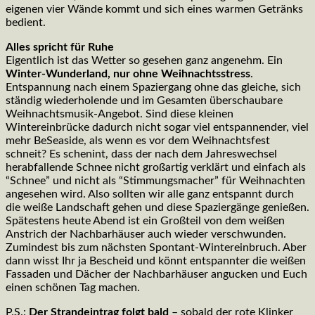
eigenen vier Wände kommt und sich eines warmen Getränks
bedient.
Alles spricht für Ruhe
Eigentlich ist das Wetter so gesehen ganz angenehm. Ein
Winter-Wunderland, nur ohne Weihnachtsstress
.
Entspannung nach einem Spaziergang ohne das gleiche, sich
ständig wiederholende und im Gesamten überschaubare
Weihnachtsmusik-Angebot. Sind diese kleinen
Wintereinbrücke dadurch nicht sogar viel entspannender, viel
mehr BeSeaside, als wenn es vor dem Weihnachtsfest
schneit? Es schenint, dass der nach dem Jahreswechsel
herabfallende Schnee nicht großartig verklärt und einfach als
“Schnee” und nicht als “Stimmungsmacher” für Weihnachten
angesehen wird. Also sollten wir alle ganz entspannt durch
die weiße Landschaft gehen und diese Spaziergänge genießen.
Spätestens heute Abend ist ein Großteil von dem weißen
Anstrich der Nachbarhäuser auch wieder verschwunden.
Zumindest bis zum nächsten Spontant-Wintereinbruch. Aber
dann wisst Ihr ja Bescheid und könnt entspannter die weißen
Fassaden und Dächer der Nachbarhäuser angucken und Euch
einen schönen Tag machen.
P.S.:
Der Strandeintrag folgt bald
– sobald der rote Klinker