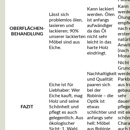
Kann 
Kann lackiert
werde
Lässt sich
werden. Ölen
Ölun
problemlos ölen,
ist anfangs
empfie
lasieren und
aufwändiger
OBERFLÄCHEN-
nach 
lackieren; 90%
da das Öl
BEHANDLUNG
erste
unserer lackierten
nicht sehr
natür
Möbel sind aus
leicht in das
Anwit
Eiche.
harte Holz
(nach
eindringt.
Monat
Nicht
Grun
Nachhaltigkeit
werde
und Qualität
Parkb
Eiche ist für
paaren sich
aus I
Liebhaber: Wer
bei der
gebaut
Eiche kauft, mag
Robinie – die
sehr
Holz und seine
Optik ist
dauer
FAZIT
Schönheit und
etwas
pflege
pflegt es auch
schlichter und
mit e
gelegentlich. Aus
anfangs sehr
schö
ökologischer
hell; Möbel
Chara
Sicht: 1. Wahl.
aus Robinie
auch 