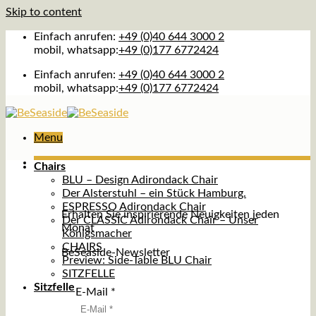
Skip to content
Einfach anrufen:
+49 (0)40 644 3000 2
mobil, whatsapp:
+49 (0)177 6772424
Einfach anrufen:
+49 (0)40 644 3000 2
mobil, whatsapp:
+49 (0)177 6772424
Menu
Chairs
BLU – Design Adirondack Chair
Der Alsterstuhl – ein Stück Hamburg.
ESPRESSO Adirondack Chair
Erhalten Sie inspirierende Neuigkeiten jeden
Der CLASSIC Adirondack Chair – Unser
Monat
Königsmacher
CHAIRS
BeSeaside-Newsletter
Preview: Side-Table BLU Chair
SITZFELLE
Sitzfelle
E-Mail
*