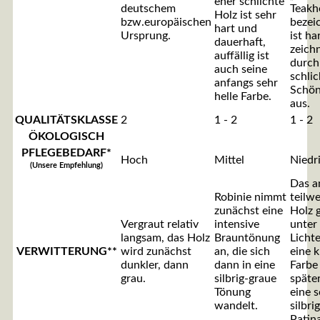
eher schlichte
deutschem
Teakh
Holz ist sehr
bzw.europäischen
bezei
hart und
Ursprung.
ist ha
dauerhaft,
zeichn
auffällig ist
durch
auch seine
schlic
anfangs sehr
Schön
helle Farbe.
aus.
QUALITÄTSKLASSE
2
1 - 2
1 - 2
ÖKOLOGISCH
PFLEGEBEDARF*
Hoch
Mittel
Niedr
(Unsere Empfehlung)
Das a
Robinie nimmt
teilwe
zunächst eine
Holz 
Vergraut relativ
intensive
unter
langsam, das Holz
Brauntönung
Lichte
VERWITTERUNG**
wird zunächst
an, die sich
eine k
dunkler, dann
dann in eine
Farbe
grau.
silbrig-graue
späte
Tönung
eine 
wandelt.
silbri
Patina