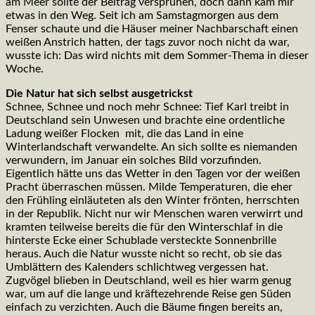
am Meer sollte der Beitrag versprühen, doch dann kam mir
etwas in den Weg. Seit ich am Samstagmorgen aus dem
Fenser schaute und die Häuser meiner Nachbarschaft einen
weißen Anstrich hatten, der tags zuvor noch nicht da war,
wusste ich: Das wird nichts mit dem Sommer-Thema in dieser
Woche.
Die Natur hat sich selbst ausgetrickst
Schnee, Schnee und noch mehr Schnee: Tief Karl treibt in
Deutschland sein Unwesen und brachte eine ordentliche
Ladung weißer Flocken mit, die das Land in eine
Winterlandschaft verwandelte. An sich sollte es niemanden
verwundern, im Januar ein solches Bild vorzufinden.
Eigentlich hätte uns das Wetter in den Tagen vor der weißen
Pracht überraschen müssen. Milde Temperaturen, die eher
den Frühling einläuteten als den Winter frönten, herrschten
in der Republik. Nicht nur wir Menschen waren verwirrt und
kramten teilweise bereits die für den Winterschlaf in die
hinterste Ecke einer Schublade versteckte Sonnenbrille
heraus. Auch die Natur wusste nicht so recht, ob sie das
Umblättern des Kalenders schlichtweg vergessen hat.
Zugvögel blieben in Deutschland, weil es hier warm genug
war, um auf die lange und kräftezehrende Reise gen Süden
einfach zu verzichten. Auch die Bäume fingen bereits an,