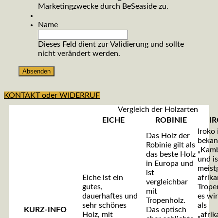
Marketingzwecke durch BeSeaside zu.
Name
Dieses Feld dient zur Validierung und sollte
nicht verändert werden.
KONTAKT oder WIDERRUF
Vergleich der Holzarten
EICHE
ROBINIE
I
Iroko 
Das Holz der
bekan
Robinie gilt als
„Kamb
das beste Holz
und is
in Europa und
meist
ist
Eiche ist ein
afrik
vergleichbar
gutes,
Trope
mit
dauerhaftes und
es wi
Tropenholz.
sehr schönes
als
KURZ-INFO
Das optisch
Holz, mit
„afrik