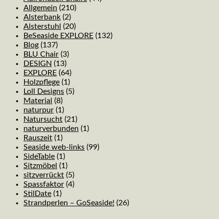
Allgemein
(210)
Alsterbank
(2)
Alsterstuhl
(20)
BeSeaside EXPLORE
(132)
Blog
(137)
BLU Chair
(3)
DESIGN
(13)
EXPLORE
(64)
Holzpflege
(1)
Loll Designs
(5)
Material
(8)
naturpur
(1)
Natursucht
(21)
naturverbunden
(1)
Rauszeit
(1)
Seaside web-links
(99)
SideTable
(1)
Sitzmöbel
(1)
sitzverrückt
(5)
Spassfaktor
(4)
StilDate
(1)
Strandperlen – GoSeaside!
(26)