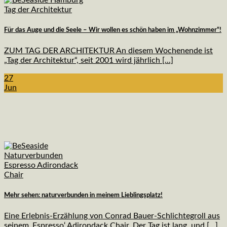
Für das Auge und die Seele – Wir wollen es schön haben im „Wohnzimmer“!
ZUM TAG DER ARCHITEKTUR An diesem Wochenende ist
„Tag der Architektur“, seit 2001 wird jährlich [...]
27
Jun
Mehr sehen: naturverbunden in meinem Lieblingsplatz!
Eine Erlebnis-Erzählung von Conrad Bauer-Schlichtegroll aus
seinem ‚Espresso‘ Adirondack Chair. Der Tag ist lang, und [...]