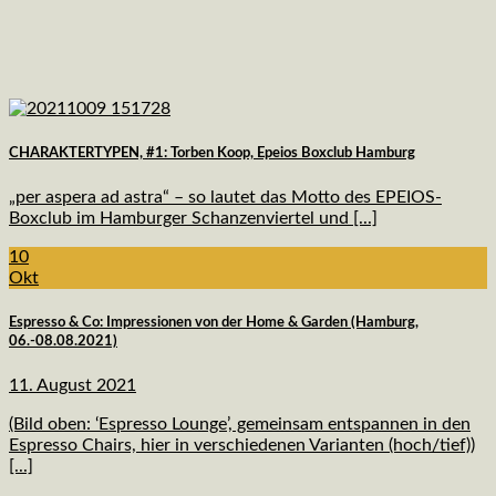
CHARAKTERTYPEN, #1: Torben Koop, Epeios Boxclub Hamburg
„per aspera ad astra“ – so lautet das Motto des EPEIOS-
Boxclub im Hamburger Schanzenviertel und [...]
10
Okt
Espresso & Co: Impressionen von der Home & Garden (Hamburg,
06.-08.08.2021)
11. August 2021
(Bild oben: ‘Espresso Lounge’, gemeinsam entspannen in den
Espresso Chairs, hier in verschiedenen Varianten (hoch/tief))
[...]