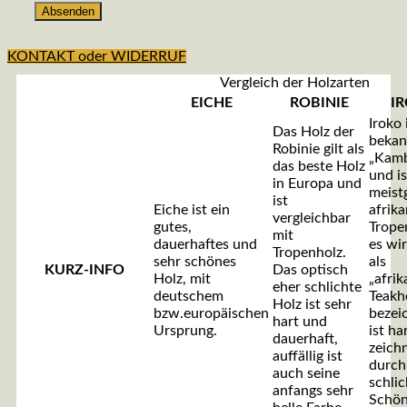
KONTAKT oder WIDERRUF
Vergleich der Holzarten
EICHE
ROBINIE
I
Iroko 
Das Holz der
bekan
Robinie gilt als
„Kamb
das beste Holz
und is
in Europa und
meist
ist
Eiche ist ein
afrik
vergleichbar
gutes,
Trope
mit
dauerhaftes und
es wi
Tropenholz.
sehr schönes
als
KURZ-INFO
Das optisch
Holz, mit
„afrik
eher schlichte
deutschem
Teakh
Holz ist sehr
bzw.europäischen
bezei
hart und
Ursprung.
ist ha
dauerhaft,
zeichn
auffällig ist
durch
auch seine
schlic
anfangs sehr
Schön