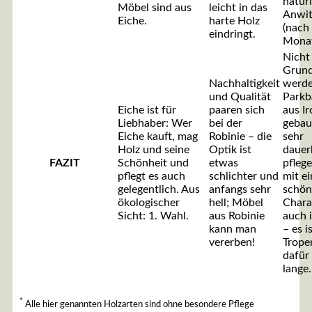
natür
Möbel sind aus
leicht in das
Anwit
Eiche.
harte Holz
(nach
eindringt.
Monat
Nicht
Grun
Nachhaltigkeit
werde
und Qualität
Parkb
Eiche ist für
paaren sich
aus I
Liebhaber: Wer
bei der
gebaut
Eiche kauft, mag
Robinie – die
sehr
Holz und seine
Optik ist
dauer
FAZIT
Schönheit und
etwas
pflege
pflegt es auch
schlichter und
mit e
gelegentlich. Aus
anfangs sehr
schö
ökologischer
hell; Möbel
Chara
Sicht: 1. Wahl.
aus Robinie
auch 
kann man
– es i
vererben!
Trope
dafür 
lange.
*
Alle hier genannten Holzarten sind ohne besondere Pflege