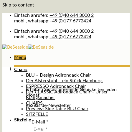
Skip to content
Einfach anrufen:
+49 (0)40 644 3000 2
mobil, whatsapp:
+49 (0)177 6772424
Einfach anrufen:
+49 (0)40 644 3000 2
mobil, whatsapp:
+49 (0)177 6772424
Menu
Chairs
BLU – Design Adirondack Chair
Der Alsterstuhl – ein Stück Hamburg.
ESPRESSO Adirondack Chair
Erhalten Sie inspirierende Neuigkeiten jeden
Der CLASSIC Adirondack Chair – Unser
Monat
Königsmacher
CHAIRS
BeSeaside-Newsletter
Preview: Side-Table BLU Chair
SITZFELLE
Sitzfelle
E-Mail
*