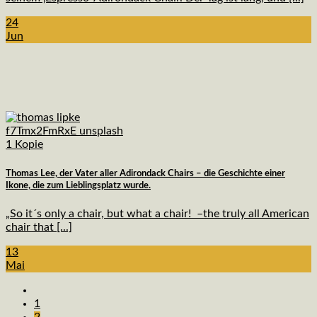
24
Jun
Thomas Lee, der Vater aller Adirondack Chairs – die Geschichte einer
Ikone, die zum Lieblingsplatz wurde.
„So it´s only a chair, but what a chair! –the truly all American
chair that [...]
13
Mai
1
2